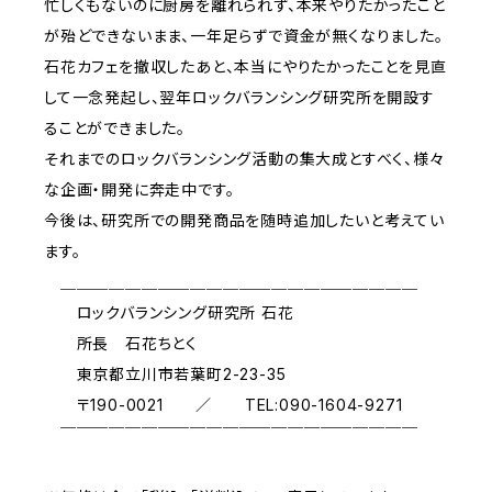
忙しくもないのに厨房を離れられず、本来やりたかったこと
が殆どできないまま、一年足らずで資金が無くなりました。
石花カフェを撤収したあと、本当にやりたかったことを見直
して一念発起し、翌年ロックバランシング研究所を開設す
ることができました。
それまでのロックバランシング活動の集大成とすべく、様々
な企画・開発に奔走中です。
今後は、研究所での開発商品を随時追加したいと考えてい
ます。
＿＿＿＿＿＿＿＿＿＿＿＿＿＿＿＿＿＿＿＿＿＿
ロックバランシング研究所 石花
所長 石花ちとく
東京都立川市若葉町2-23-35
〒190-0021 ／ TEL:090-1604-9271
￣￣￣￣￣￣￣￣￣￣￣￣￣￣￣￣￣￣￣￣￣￣