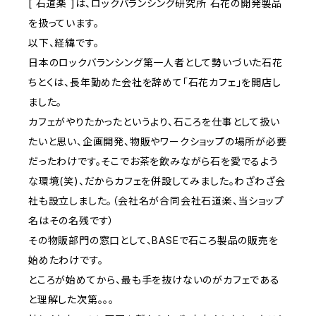
[ 石道楽 ]は、ロックバランシング研究所 石花の開発製品
を扱っています。
以下、経緯です。
日本のロックバランシング第一人者として勢いづいた石花
ちとくは、長年勤めた会社を辞めて「石花カフェ」を開店し
ました。
カフェがやりたかったというより、石ころを仕事として扱い
たいと思い、企画開発、物販やワークショップの場所が必要
だったわけです。そこでお茶を飲みながら石を愛でるよう
な環境(笑)、だからカフェを併設してみました。わざわざ会
社も設立しました。（会社名が合同会社石道楽、当ショップ
名はその名残です）
その物販部門の窓口として、BASEで石ころ製品の販売を
始めたわけです。
ところが始めてから、最も手を抜けないのがカフェである
と理解した次第。。。