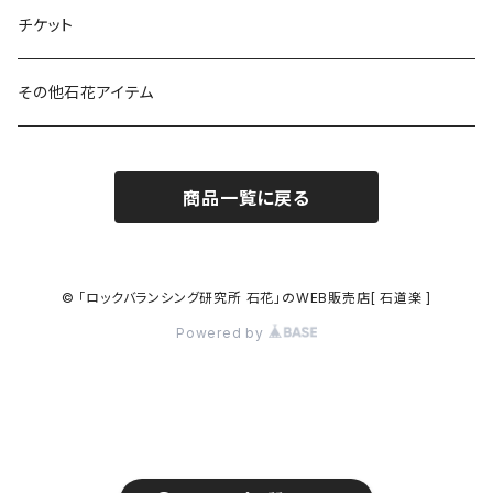
入門キット
チケット
その他石花アイテム
商品一覧に戻る
© 「ロックバランシング研究所 石花」のWEB販売店[ 石道楽 ]
Powered by