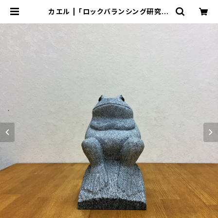
カエル | 「ロックバランシング研究所
石花」のWEB販売店[ 石道楽 ]