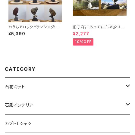
おうちでロックバランシング！石
冊子『石ころってすごい！』と『石
ころと丸太輪切りの宅積み用石
花の核心』のセット
¥5,390
¥2,277
花台「マルタ座」 かませ石セット
10%OFF
CATEGORY
石花キット
宅積み用石花台
石彫インテリア
プレミアムキット
石彫工芸品（岡崎）
カブトTシャツ