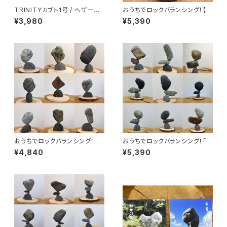
TRINITYカブト1号 / ヘザーグ
おうちでロックバランシング！【宅
レー×スミクロ
積みの定番】石花キット・プレミ
¥3,980
¥5,390
アム No.107
おうちでロックバランシング！石
おうちでロックバランシング！「マ
ころと丸太輪切りの『宅積み用
ルタ座」 カウンターバランスセッ
¥4,840
¥5,390
石花台』マルタ座
ト