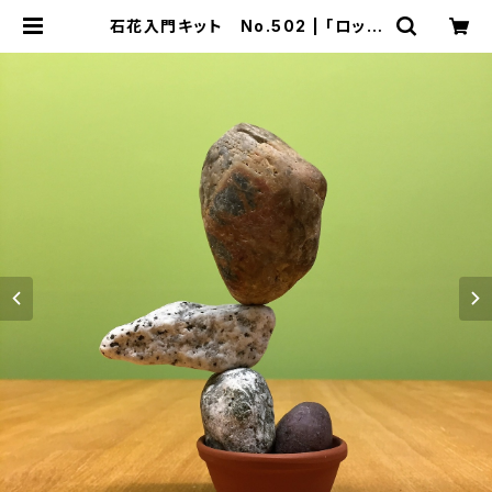
石花入門キット No.502 | 「ロック
バランシング研究所 石花」のWEB販
売店[ 石道楽 ]