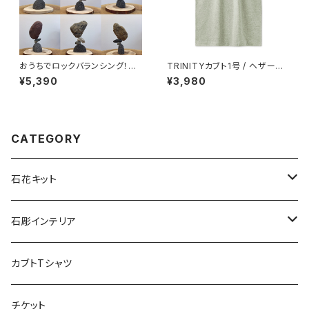
おうちでロックバランシング！石
TRINITYカブト1号 / ヘザーグ
ころと丸太輪切りの宅積み用石
レー×スミクロ
¥5,390
¥3,980
花台「マルタ座」 かませ石セット
CATEGORY
石花キット
宅積み用石花台
石彫インテリア
プレミアムキット
石彫工芸品（岡崎）
カブトTシャツ
入門キット
チケット