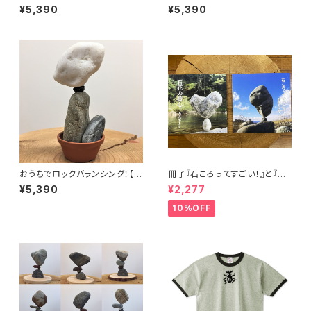
イド【おうちでロックバランシン
ルタ座」 カウンターバランスセッ
¥5,390
¥5,390
グ！】
ト
おうちでロックバランシング！【宅
冊子『石ころってすごい！』と『石
積みの定番】石花キット・プレミ
花の核心』のセット
¥5,390
¥2,277
アム No.107
10%OFF