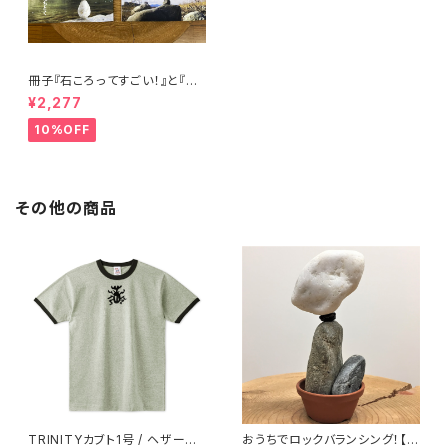
冊子『石ころってすごい！』と『石
花の核心』のセット
¥2,277
10%OFF
その他の商品
TRINITYカブト1号 / ヘザーグ
おうちでロックバランシング！【宅