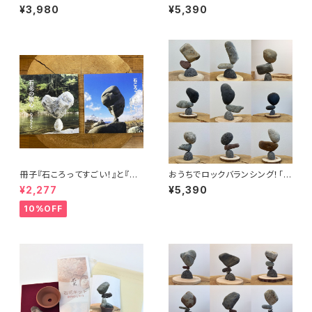
レー×スミクロ
積みの定番】石花キット・プレミ
¥3,980
¥5,390
アム No.107
冊子『石ころってすごい！』と『石
おうちでロックバランシング！「マ
花の核心』のセット
ルタ座」 カウンターバランスセッ
¥2,277
¥5,390
ト
10%OFF