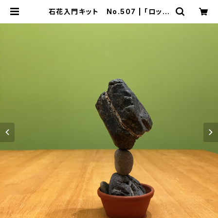
石花入門キット No.507 | 「ロック
バランシング研究所 石花」のWEB販
売店[ 石道楽 ]