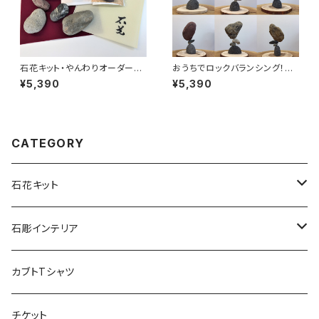
石花キット・やんわりオーダーメ
おうちでロックバランシング！石
イド【おうちでロックバランシン
ころと丸太輪切りの宅積み用石
¥5,390
¥5,390
グ！】
花台「マルタ座」 かませ石セット
CATEGORY
石花キット
宅積み用石花台
石彫インテリア
プレミアムキット
石彫工芸品（岡崎）
カブトTシャツ
入門キット
チケット