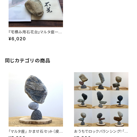
『宅積み用石花台』マルタ座一式
（皮つき）[5-4101]
¥6,020
同じカテゴリの商品
「マルタ座」 かませ石セット（皮
おうちでロックバランシング！「マ
なし）[m21301b]
ルタ座」 カウンターバランスセッ