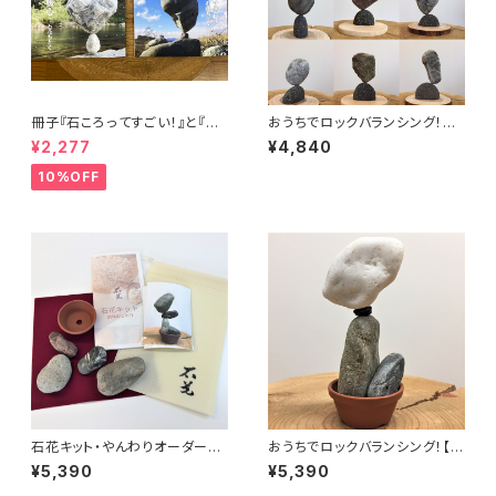
冊子『石ころってすごい！』と『石
おうちでロックバランシング！石
花の核心』のセット
ころと丸太輪切りの『宅積み用
¥2,277
¥4,840
石花台』マルタ座
10%OFF
石花キット・やんわりオーダーメ
おうちでロックバランシング！【宅
イド【おうちでロックバランシン
積みの定番】石花キット・プレミ
¥5,390
¥5,390
グ！】
アム No.107