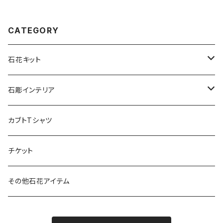
CATEGORY
石花キット
宅積み用石花台
石彫インテリア
プレミアムキット
石彫工芸品（岡崎）
カブトTシャツ
入門キット
チケット
その他石花アイテム