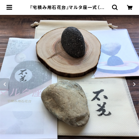
『宅積み用石花台』マルタ座一式（皮つ
き）[5-4101] | 「ロックバランシング
研究所 石花」のWEB販売店[ 石道楽
]