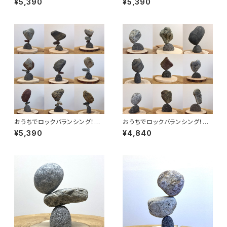
¥5,390
¥5,390
ト
おうちでロックバランシング！石
おうちでロックバランシング！石
ころと丸太輪切りの宅積み用石
ころと丸太輪切りの『宅積み用
¥5,390
¥4,840
花台「マルタ座」 かませ石セット
石花台』マルタ座